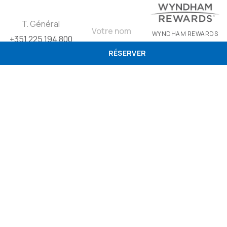
T. Général
WYNDHAM REWARDS
+351 225 194 800
est le programme de
RÉSERVER
fidélisation
T. Réservations
appartenant à
+351 225 194 815
Wyndham Hotels and
Resorts. Ce
Email
programme permet à
J'accepte les
ses membres de
tryp.porto.centro
profiter de plusieurs
Conditions Générales
@trypportugal.co
avantages : des nuits
m
gratuites, des tarifs
S'ABONNER
réduits, des services
Rua da Alegria,
personnalisés et la
possibilité d’utiliser
685 - 689, 4000-
des points chez nos
046, PORTO -
services partenaires
(restaurants,
PORTUGAL
boutiques, etc). Le